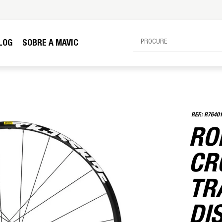
LOG
SOBRE A MAVIC
R7640
RO
CR
TR
DI