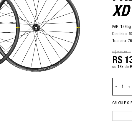
XD
PAR: 1395g
Dianteira: 
Traseira: 7
R$ 20.549,00
R$ 1
ou 18x de 
-
+
CALCULE O 