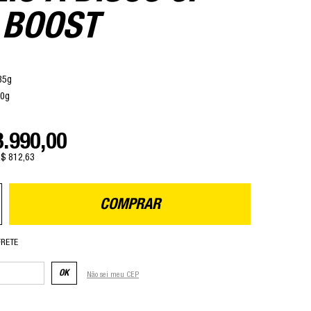
 BOOST
635g
60g
3.990,00
R$ 812,63
COMPRAR
FRETE
OK
Não sei meu CEP