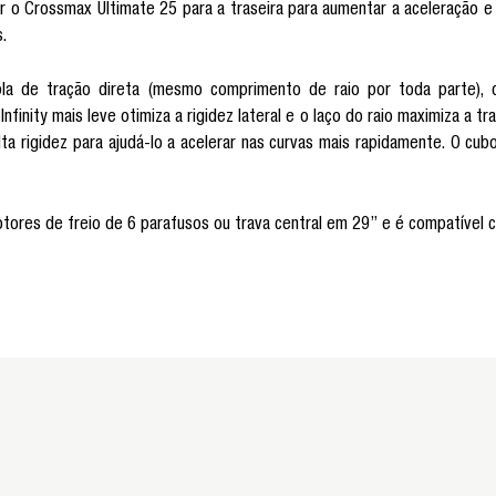
r o Crossmax Ultimate 25 para a traseira para aumentar a aceleração e 
.
a de tração direta (mesmo comprimento de raio por toda parte), d
finity mais leve otimiza a rigidez lateral e o laço do raio maximiza a tr
ta rigidez para ajudá-lo a acelerar nas curvas mais rapidamente. O cu
tores de freio de 6 parafusos ou trava central em 29” e é compatível 