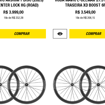
IC AKSIUM 1 DISC (2025)
RODA MAVIC E-DEEMAX 27.5 
ENTER LOCK HG (ROAD)
TRASEIRA XD BOOST 6
R$ 3.999,00
R$ 3.549,00
18x de R$ 232,28
18x de R$ 206,15
COMPRAR
COMPRAR