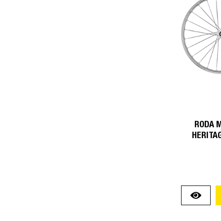
RODA M
HERITA